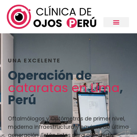
UNA EXCELENTE
Operación de
cataratas en Lima
,
Perú
Oftalmólogos y Optómetras de primer nivel,
moderna infraestructura y equipos de última
generación ¡Están listos para atenderte!