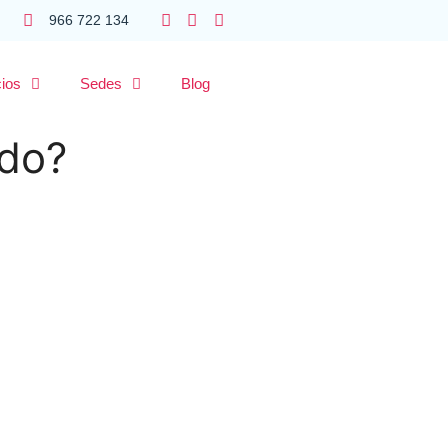
966 722 134
cios
Sedes
Blog
ado?