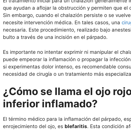
El tratamiento inicial para un chalazión generalmente 
que ayudan a aflojar la obstrucción y permiten que el
Sin embargo, cuando el chalazión persiste o se vuelve
necesite intervención médica. En tales casos, una
ciru
necesaria. Este procedimiento, realizado bajo anestesia
bulto a través de una incisión en el párpado.
Es importante no intentar exprimir ni manipular el cha
puede empeorar la inflamación o propagar la infección.
si experimentas dolor intenso, es recomendable consul
necesidad de cirugía o un tratamiento más especializ
¿Cómo se llama el ojo roj
inferior inflamado?
El término médico para la inflamación del párpado, e
enrojecimiento del ojo, es
blefaritis
. Esta condición a