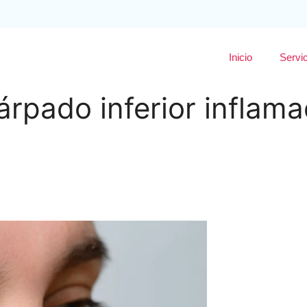
Inicio
Servi
párpado inferior inflam